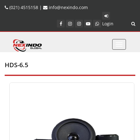
(021) 4515158 |
info@nexindo.com
Login
Toggle
navigatio
HDS-6.5